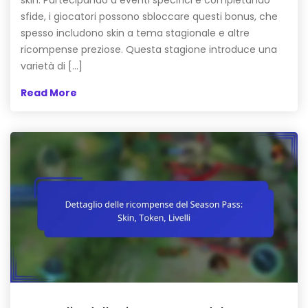
sfide, i giocatori possono sbloccare questi bonus, che
spesso includono skin a tema stagionale e altre
ricompense preziose. Questa stagione introduce una
varietà di […]
Read More