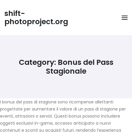
Skip
to
shift-
content
photoproject.org
Category:
Bonus del Pass
Stagionale
I bonus del pass di stagione sono ricompense allettanti
progettate per aumentare il valore di un pass di stagione per
eventi, attrazioni o servizi. Questi bonus possono includere
oggetti esclusivi in-game, accesso anticipato a nuovi
contenuti e sconti su acquisti futuri, rendendo l’esperienza