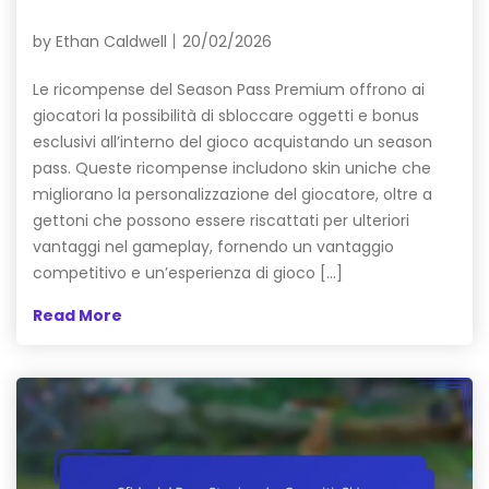
by
Ethan Caldwell
20/02/2026
Le ricompense del Season Pass Premium offrono ai
giocatori la possibilità di sbloccare oggetti e bonus
esclusivi all’interno del gioco acquistando un season
pass. Queste ricompense includono skin uniche che
migliorano la personalizzazione del giocatore, oltre a
gettoni che possono essere riscattati per ulteriori
vantaggi nel gameplay, fornendo un vantaggio
competitivo e un’esperienza di gioco […]
Read More