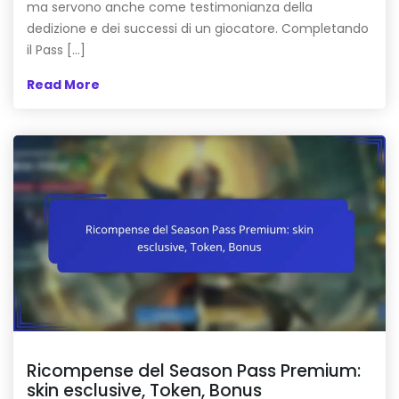
ma servono anche come testimonianza della
dedizione e dei successi di un giocatore. Completando
il Pass […]
Read More
Ricompense del Season Pass Premium:
skin esclusive, Token, Bonus