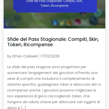
Sfide del Pass Stagionale: Compiti, Skin,
Token, Ricompense
by
Ethan Caldwell
17/02/2026
Le sfide del pass stagione sono progettate per
aumentare l’engagement dei giocatori offrendo una
serie di compiti che includono il completamento di
obiettivi specifici, guadagnare token e sbloccare skin e
ricompense uniche. I giocatori possono migliorare la
loro esperienza di gioco raccogliendo token, che
fungono da valuta chiave per sbloccare vari oggetti di
gioco e […]