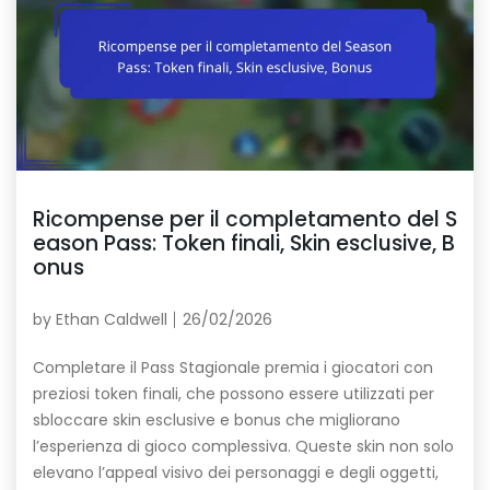
Ricompense per il completamento del S
eason Pass: Token finali, Skin esclusive, B
onus
by
Ethan Caldwell
26/02/2026
Completare il Pass Stagionale premia i giocatori con
preziosi token finali, che possono essere utilizzati per
sbloccare skin esclusive e bonus che migliorano
l’esperienza di gioco complessiva. Queste skin non solo
elevano l’appeal visivo dei personaggi e degli oggetti,